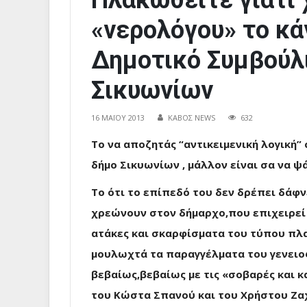
Πλακωθείτε γιατί 
«νερολόγου» το κά
Δημοτικό Συμβούλ
Σικυωνίων
16 ΜΑΪ́ΟΥ 2013
ΚΑΒΟΣ NEWS
632
Το να αποζητάς “αντικειμενική λογική”
δήμο Σικυωνίων , μάλλον είναι σα να 
Το ότι το επίπεδό του δεν δρέπει δάφν
χρεώνουν στον δήμαρχο,που επιχειρεί 
ατάκες και σκαρφίσματα του τύπου πλ
μουλωχτά τα παραγγέλματα του γενει
βεβαίως,βεβαίως με τις «σοβαρές και 
του Κώστα Σπανού και του Χρήστου Ζ