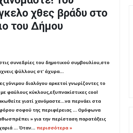
χανόμαστε! Του
γκελο χθες βράδυ στο
ιο του Δήμου
 στις συνεδρίες του δημοτικού συμβουλίου,στο
ψάχνεις ψύλλους στ’ άχυρα…
ες γόνιμου διαλόγου αρκετοί γνωρίζοντες το
με φαύλους κύκλους,εξυπνακίστικες cool
ακωθείτε γιατί χανόμαστε…να περνάει στα
οφόρου σοφού της περιφέρειας … Ομόφωνα
καθωσπρέπει » για την περίσταση παρατάξεις
αχαριά … Όταν…
περισσότερα »