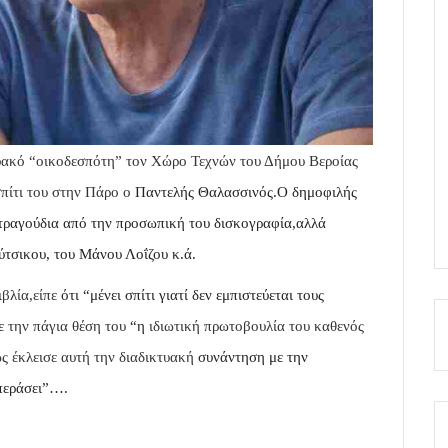
τυακό “οικοδεσπότη” τον Χώρο Τεχνών του Δήμου Βεροίας
σπίτι του στην Πάρο
ο
Παντελής Θαλασσινός.
Ο δημοφιλής
 τραγούδια από την προσωπική του δισκογραφία,αλλά
τσικου, του Μάνου Λοΐζου κ.ά.
ιβλία,είπε
ότι “μένει σπίτι γιατί δεν εμπιστεύεται τους
ε
την πάγια θέση του
“η
ιδιωτική πρωτοβουλία του καθενός
ς έκλεισε αυτή την διαδικτυακή
συνάντηση
με την
 περάσει”….