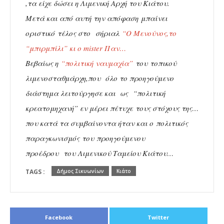
,τα είχε δώσει η Λιμενική Αρχή του Κιάτου.
Μετά και από αυτή την απόφαση μπαίνει
οριστικό τέλος στο σήριαλ
“Ο Μενούνος,το
“μπιρμπίλι” κι ο mister Παν…
Βεβαίως η
“πολιτική ναυμαχία”
του τοπικού
λιμενοσταθμάρχη,που όλο το προηγούμενο
διάστημα λειτούργησε και ως “πολιτική
κρεατομηχανή” εν μέρει πέτυχε τους στόχους της…
που κατά τα συμβαίνοντα ήταν και ο πολιτικός
παραγκωνισμός του προηγούμενου
προέδρου του Λιμενικού Ταμείου Κιάτου…
TAGS :
Δήμος Σικυωνίων
Κιάτο
Facebook
Twitter