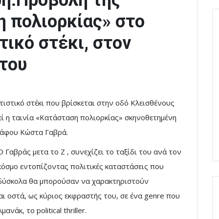
η:Προβολή της
η πολιορκίας» στο
τικό στέκι, στον
του
τιστικό στέκι που βρίσκεται στην οδό Κλεισθένους
ί η ταινία «Κατάσταση πολιορκίας» σκηνοθετημένη
ράφου Κώστα Γαβρά.
Ο Γαβράς μετα το Ζ , συνεχίζει το ταξίδι του ανά τον
κόσμο εντοπίζοντας πολιτικές καταστάσεις που
δύσκολα θα μπορούσαν να χαρακτηριστούν
αι οστά, ως κύριος εκφραστής του, σε ένα genre που
άκ, το political thriller.