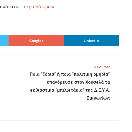
εγονότα συ…
περισσότερα »
Google+
Linkedin
Next Post
Ποια “ζόρια” ή ποια “πολιτική ομηρία”
υπαγόρευσε στον Χουσελά τα
εκβιαστικά “μπιλιετάκια” της Δ.Ε.Υ.Α.
Σικυωνίων;