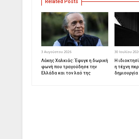
Related Posts
3 Αυγούστου 2026
30 Ιουλίου 202
Λάκης Χαλκιάς: Έφυγε η δωρική
Η ιδιοκτησί
φωνή που τραγούδησε την
η τέχνη περ
Ελλάδα και τον λαό της
δημιουργία