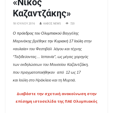
«Νίκος
Καζαντζάκης»
18 ΙΟΥΛΊΟΥ 2016
ΚΑΒΟΣ NEWS
720
Ο πρόεδρος του Ολυμπιακού
Βαγγέλης
Μαρινάκης
βρέθηκε
την Κυριακή 17 Ιούλη
στην
«αυλαία» του Φεστιβάλ λόγου και τέχνης
“Ταξιδεύοντας… Ισπανία”, ως μέγας χορηγός
Καζαντζάκη
των εκδηλώσεων του Μουσείου
,
που
πραγματοποιήθηκαν
από 12 ως 17
και Ιούλη στο Ηράκλειο και τη Μυρτιά.
Διαβάστε την σχετική ανακοίνωση στην
επίσημη ιστοσελίδα της ΠΑΕ Ολυμπιακός