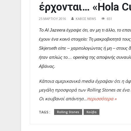
έρχονται… «Hola C
25 ΜΑΡΤΊΟΥ 2016
ΚΑΒΟΣ NEWS
651
To Αl Jazeera έγραψε ότι, αν μη τι άλλο, το επ
έχουν ένα κοινό στοιχείο: Τη μακροβιοτητά το
Skjerseth είπε – χαριτολογώντας ή μη – στου
ήταν απλώς το… opening της αποψινής συναυλία
Αβάνας.
Kάποια αμερικανικά media έγραψαν ότι η άφι
μεγάλη προσφορά των Rolling Stones σε ένα
Οι κουβανοί απάντησ…
περισσότερα »
TAGS :
Rolling Stones
Κούβα