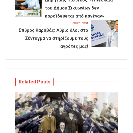
Δημήτρης Πιστεύος: «Η νεολαία
του Δήμου Σικυωνίων δεν
κοροϊδεύεται από κανέναν»
Next Post
Σπύρος Καραβάς: Αύριο όλοι στο
Σύνταγμα να στηρίξουμε τους
αγρότες μας!
Related Posts