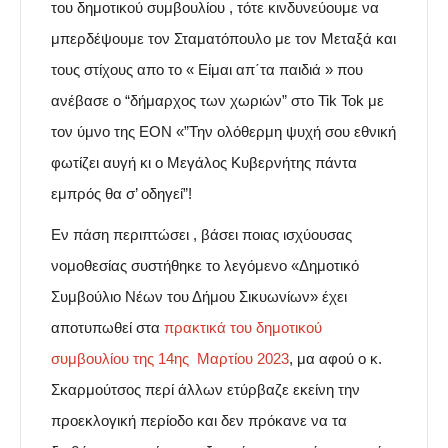
του δημοτικού συμβουλίου , τότε κινδυνεύουμε να
μπερδέψουμε τον Σταματόπουλο με τον Μεταξά και
τους στίχους απο το « Είμαι απ΄τα παιδιά
» που
ανέβασε ο “δήμαρχος των χωριών”
στο Tik Tok
με
τον ύμνο της ΕΟΝ «”Την ολόθερμη ψυχή σου εθνική
φωτίζει αυγή κι ο Μεγάλος Κυβερνήτης πάντα
εμπρός θα σ’ οδηγεί”!
Εν πάση περιπτώσει , βάσει ποιας ισχύουσας
νομοθεσίας συστήθηκε το λεγόμενο «Δημοτικό
Συμβούλιο Νέων του Δήμου Σικυωνίων» έχει
αποτυπωθεί στα
πρακτικά του δημοτικού
συμβουλίου της 14ης Μαρτίου 2023
, μα αφού ο κ.
Σκαρμούτσος περί άλλων ετύρβαζε εκείνη την
προεκλογική περίοδο και δεν πρόκανε να τα