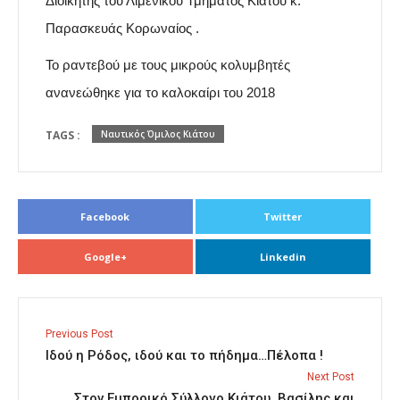
Διοικητής του Λιμενικού Τμήματος Κιάτου κ.
Παρασκευάς Κορωναίος .
Το ραντεβού με τους μικρούς κολυμβητές
ανανεώθηκε για το καλοκαίρι του 2018
TAGS :
Ναυτικός Όμιλος Κιάτου
Facebook
Twitter
Google+
Linkedin
Previous Post
Ιδού η Ρόδος, ιδού και το πήδημα…Πέλοπα !
Next Post
Στον Εμπορικό Σύλλογο Κιάτου, Βασίλης και