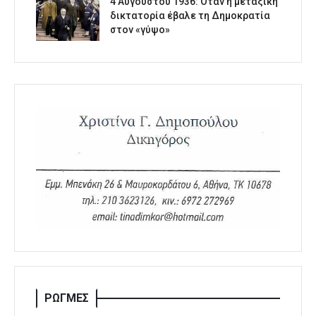
4 Αυγούστου 1936: Όταν η μεταξική
δικτατορία έβαλε τη Δημοκρατία
στον «γύψο»
ΡΩΓΜΕΣ