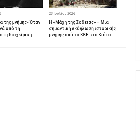
6
23 Ιουλίου 2026
α της μνήμης- Όταν
Η «Μάχη της Σοδειάς» – Μια
νά από τη
σημαντική εκδήλωση ιστορικής
 στη διαχείριση
μνήμης από το ΚΚΕ στο Κιάτο