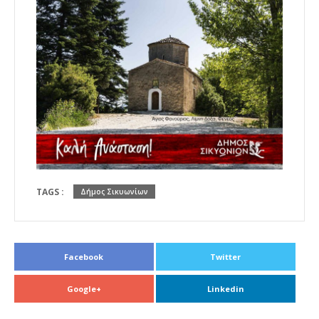
TAGS :
Δήμος Σικυωνίων
Facebook
Twitter
Google+
Linkedin