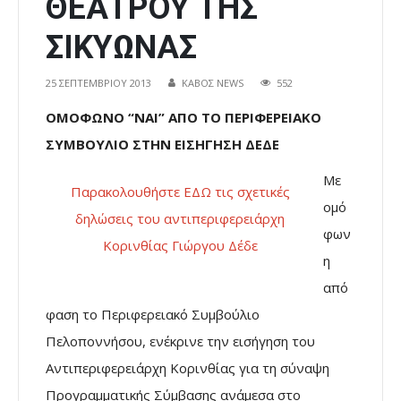
ΘΕΑΤΡΟΥ ΤΗΣ
ΣΙΚΥΩΝΑΣ
25 ΣΕΠΤΕΜΒΡΊΟΥ 2013
ΚΑΒΟΣ NEWS
552
ΟΜΟΦΩΝΟ “ΝΑΙ” ΑΠΟ ΤΟ ΠΕΡΙΦΕΡΕΙΑΚΟ
ΣΥΜΒΟΥΛΙΟ ΣΤΗΝ ΕΙΣΗΓΗΣΗ ΔΕΔΕ
Με
Παρακολουθήστε ΕΔΩ τις σχετικές
ομό
δηλώσεις του αντιπεριφερειάρχη
φων
Κορινθίας Γιώργου Δέδε
η
από
φαση το Περιφερειακό Συμβούλιο
Πελοποννήσου, ενέκρινε την εισήγηση του
Αντιπεριφερειάρχη Κορινθίας για τη σύναψη
Προγραμματικής Σύμβασης ανάμεσα στο