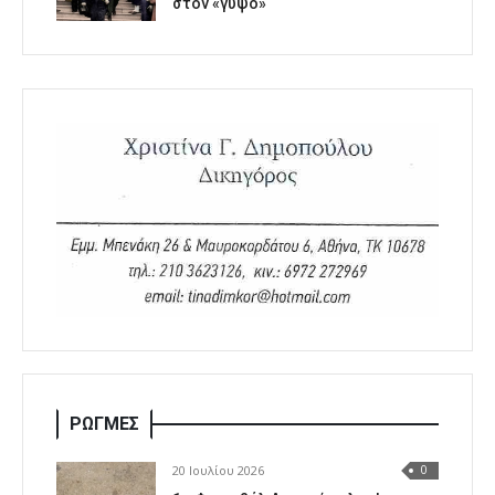
στον «γύψο»
ΡΩΓΜΕΣ
20 Ιουλίου 2026
0