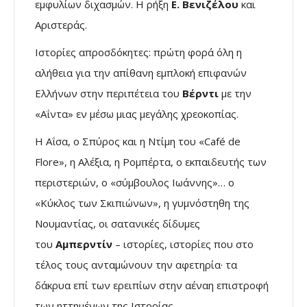
εμφυλίων διχασμών. Η ρήξη
Ε.
Βενιζέλου
και
Αριστεράς.
Ιστορίες απροσδόκητες: πρώτη φορά όλη η
αλήθεια για την απίθανη εμπλοκή επιφανών
Ελλήνων στην περιπέτεια του
Βέρντι
με την
«Αΐντα» εν μέσω μιας μεγάλης χρεοκοπίας.
Η Αΐσα, ο Σπύρος και η Ντίμη του «Café de
Flore», η Αλέξια, η Ρομπέρτα, ο εκπαιδευτής των
περιστεριών, ο «σύμβουλος Ιωάννης»… ο
«Κύκλος των Σκιπιώνων», η γυμνόστηθη της
Νουμαντίας, οι σατανικές δίδυμες
του
Αμπερντίν
– ιστορίες, ιστορίες που στο
τέλος τους ανταμώνουν την αφετηρία· τα
δάκρυα επί των ερειπίων στην αέναη επιστροφή
των ηττημένων της Ιστορίας.