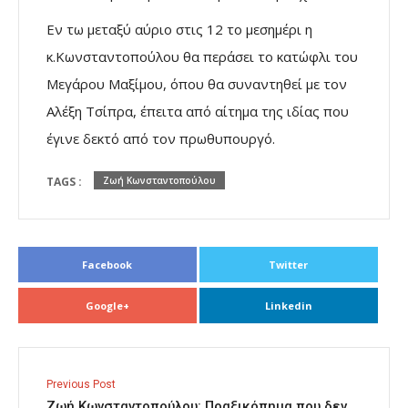
Εν τω μεταξύ αύριο στις 12 το μεσημέρι η
κ.Κωνσταντοπούλου θα περάσει το κατώφλι του
Μεγάρου Μαξίμου, όπου θα συναντηθεί με τον
Αλέξη Τσίπρα, έπειτα από αίτημα της ιδίας που
έγινε δεκτό από τον πρωθυπουργό.
TAGS :
Ζωή Κωνσταντοπούλου
Facebook
Twitter
Google+
Linkedin
Previous Post
Ζωή Κωνσταντοπούλου: Πραξικόπημα που δεν