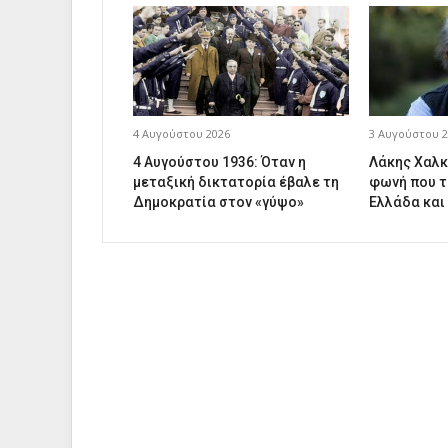
4 Αυγούστου 2026
3 Αυγούστου 2
4 Αυγούστου 1936: Όταν η
Λάκης Χαλκ
μεταξική δικτατορία έβαλε τη
φωνή που τ
Δημοκρατία στον «γύψο»
Ελλάδα και