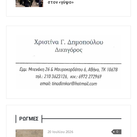
στον «γύψο»
ΡΩΓΜΕΣ
20 Ιουλίου 2026
0