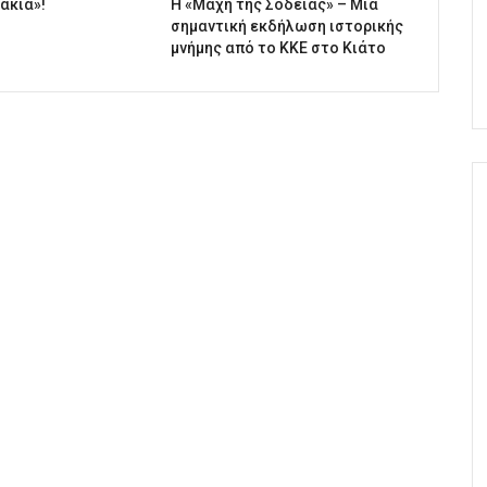
άκια»!
Η «Μάχη της Σοδειάς» – Μια
σημαντική εκδήλωση ιστορικής
μνήμης από το ΚΚΕ στο Κιάτο