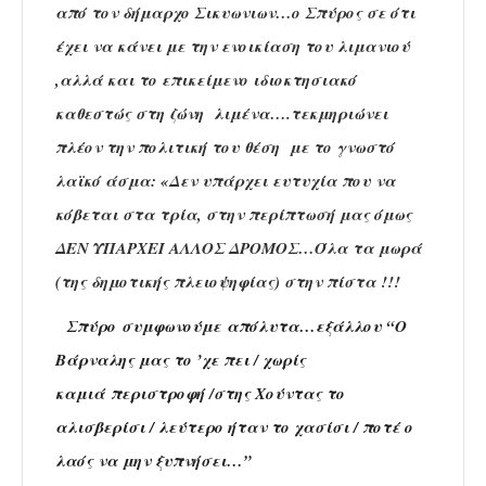
από τον δήμαρχο Σικυωνιων…ο Σπύρος σε ότι
έχει να κάνει με την ενοικίαση του λιμανιού
,αλλά και το επικείμενο ιδιοκτησιακό
καθεστώς στη ζώνη λιμένα….τεκμηριώνει
πλέον την πολιτική του θέση με το γνωστό
λαϊκό άσμα: «Δεν υπάρχει ευτυχία που να
κόβεται στα τρία, στην περίπτωσή μας όμως
ΔΕΝ ΥΠΑΡΧΕΙ ΑΛΛΟΣ ΔΡΟΜΟΣ…Όλα τα μωρά
(της δημοτικής πλειοψηφίας) στην πίστα !!!
Σπύρο συμφωνούμε απόλυτα…εξάλλου “Ο
Βάρναλης μας το ’χε πει / χωρίς
καμιά περιστροφή /στης Χούντας το
αλισβερίσι / λεύτερο ήταν το χασίσι / ποτέ ο
λαός να μην ξυπνήσει…”