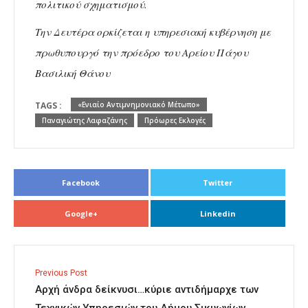
πολιτικού σχηματισμού.
Την Δευτέρα ορκίζεται η υπηρεσιακή κυβέρνηση με
πρωθυπουργό την πρόεδρο του Αρείου Πάγου
Βασιλική Θάνου
TAGS :
«Ενιαίο Αντιμνημονιακό Μέτωπο»
Παναγιώτης Λαφαζάνης
Πρόωρες Εκλογές
Facebook
Twitter
Google+
Linkedin
Previous Post
Αρχή άνδρα δείκνυσι…κύριε αντιδήμαρχε των
Τεχνικών Υπηρεσιών του Δήμου Σικυωνίων