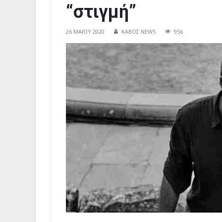
“στιγμή”
26 ΜΑΪ́ΟΥ 2020
ΚΑΒΟΣ NEWS
956