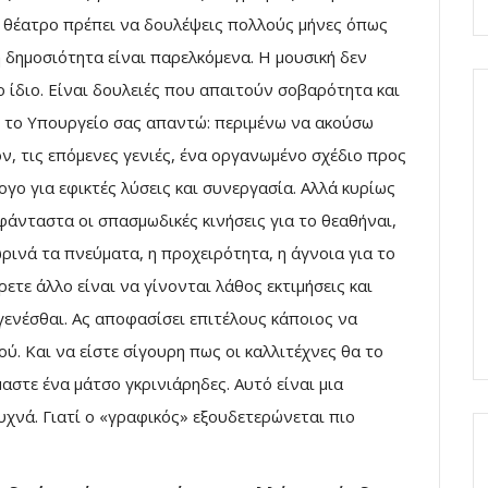
ο θέατρο πρέπει να δουλέψεις πολλούς μήνες όπως
η δημοσιότητα είναι παρελκόμενα. Η μουσική δεν
 ίδιο. Είναι δουλειές που απαιτούν σοβαρότητα και
ό το Υπουργείο σας απαντώ: περιμένω να ακούσω
, τις επόμενες γενιές, ένα οργανωμένο σχέδιο προς
γο για εφικτές λύσεις και συνεργασία. Αλλά κυρίως
άνταστα οι σπασμωδικές κινήσεις για το θεαθήναι,
ινά τα πνεύματα, η προχειρότητα, η άγνοια για το
ρετε άλλο είναι να γίνονται λάθος εκτιμήσεις και
 γενέσθαι. Ας αποφασίσει επιτέλους κάποιος να
ού. Και να είστε σίγουρη πως οι καλλιτέχνες θα το
στε ένα μάτσο γκρινιάρηδες. Αυτό είναι μια
υχνά. Γιατί ο «γραφικός» εξουδετερώνεται πιο