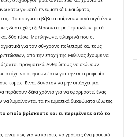
έτες, στιχουργοί βρίσκονται εδώ και χρόνια σε
άνω κάτω γνωστά: πνευματικά δικαιώματα,
ντας. Τα πράγματα βέβαια παίρνουν σιγά σιγά έναν
 Όμως δυστυχώς εξελίσσονται μετ’ εμποδίων, μετά
και δύο πίσω. Με πληγώνει ειλικρινά που οι
αγματικά για τον σύγχρονο πολιτισμό και τους
εριπτώσεων, από την εποχή της Μελίνας έχουμε να
οιάζονται πραγματικά. Ανθρώπους να σκύψουν
με στόχο να αφήσουν έστω για την υστεροφημία
ους τομείς. Είναι δυνατόν να μην υπάρχει μια
να περάσουν δέκα χρόνια για να εφαρμοστεί ένας
ν να λυμαίνονται τα πνευματικά δικαιώματα ιδιώτες;
στο οποίο βρίσκεστε και τι περιμένετε από το
 είναι πως για να κάτσεις να γράψεις ένα μουσικό