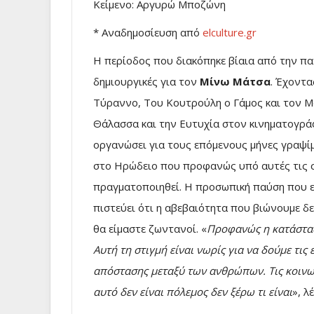
Κείμενο: Αργυρώ Μποζώνη
* Αναδημοσίευση από
elculture.gr
Η περίοδος που διακόπηκε βίαια από την πα
δημιουργικές για τον
Μίνω Μάτσα
. Έχοντα
Τύραννο, Του Κουτρούλη ο Γάμος και τον Μ
Θάλασσα και την Ευτυχία στον κινηματογράφ
οργανώσει για τους επόμενους μήνες γραψίμ
στο Ηρώδειο που προφανώς υπό αυτές τις σ
πραγματοποιηθεί. Η προσωπική παύση που εί
πιστεύει ότι η αβεβαιότητα που βιώνουμε δε
θα είμαστε ζωντανοί. «
Προφανώς η κατάστασ
Αυτή τη στιγμή είναι νωρίς για να δούμε τις
απόστασης μεταξύ των ανθρώπων. Τις κοινων
αυτό δεν είναι πόλεμος δεν ξέρω τι είναι
», λέ