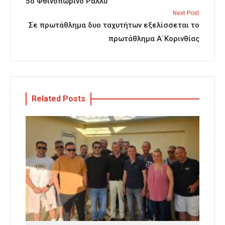
5ο Φθινοπωρινό Ράλλυ
Next Post
Σε πρωτάθλημα δυο ταχυτήτων εξελίσσεται το
πρωτάθλημα Α΄Κορινθίας
Related Posts