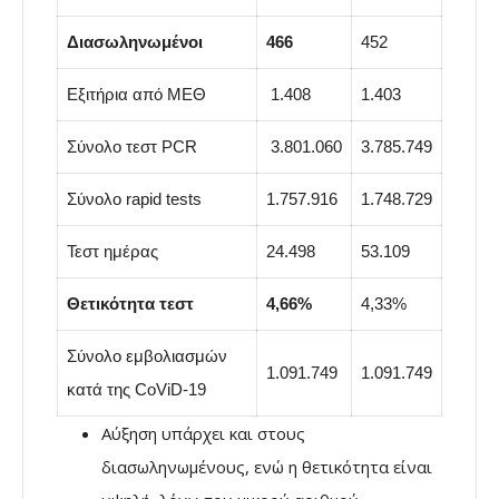
Διασωληνωμένοι
466
452
Εξιτήρια από ΜΕΘ
1.408
1.403
Σύνολο τεστ PCR
3.801.060
3.785.749
Σύνολο rapid tests
1.757.916
1.748.729
Τεστ ημέρας
24.498
53.109
Θετικότητα τεστ
4,66%
4,33%
Σύνολο εμβολιασμών
1.091.749
1.091.749
κατά της CoViD-19
Αύξηση υπάρχει και στους
διασωληνωμένους, ενώ η θετικότητα είναι