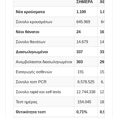
ΣΗΜΕΡΑ
ΧΘΕΣ
Νέα κρούσματα
1.100
1.853
Σύνολο κρουσμάτων
645.969
644.869
Νέοι θάνατοι
24
16
Σύνολο θανάτων
14.679
14.655
Διασωληνωμένοι
337
333
Ανεμβολίαστοι διασωληνωμένοι
303
298
Εισαγωγές ασθενών
191
158
Σύνολο τεστ PCR
6.578.525
6.570.927
Σύνολο rapid και self tests
12.744.338
12.597.89
Τεστ ημέρας
154.045
185.790
Θετικότητα τεστ
0,71%
0,99%