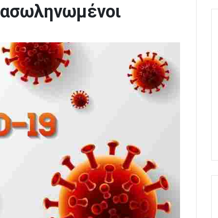
 διασωληνωμένοι