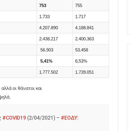
753
755
1.733
1.717
4.207.890
4.188.841
2.438.217
2.400.363
56.903
53.458
5,41%
6,53%
1.777.502
1.739.051
 αλλά οι θάνατοι και
ψηλά.
ς
#COVID19
(2/04/2021) –
#ΕΟΔΥ
: