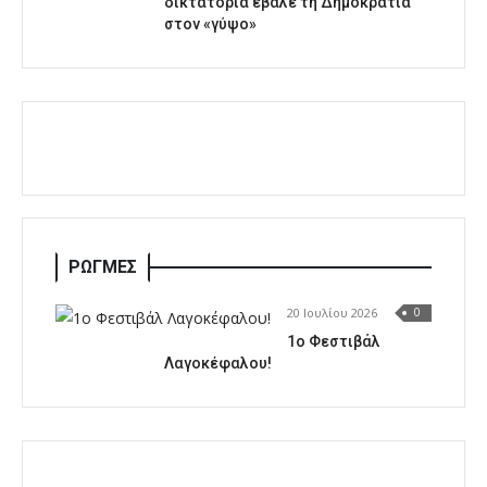
δικτατορία έβαλε τη Δημοκρατία
στον «γύψο»
ΡΩΓΜΕΣ
20 Ιουλίου 2026
0
1o Φεστιβάλ
Λαγοκέφαλου!