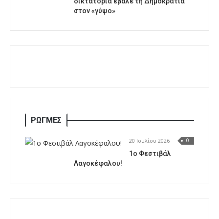
δικτατορία έβαλε τη Δημοκρατία
στον «γύψο»
ΡΩΓΜΕΣ
20 Ιουλίου 2026
0
1o Φεστιβάλ
Λαγοκέφαλου!