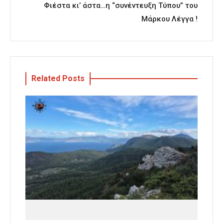
Φιέστα κι’ άστα…η “συνέντευξη Τύπου” του
Μάρκου Λέγγα !
Related Posts