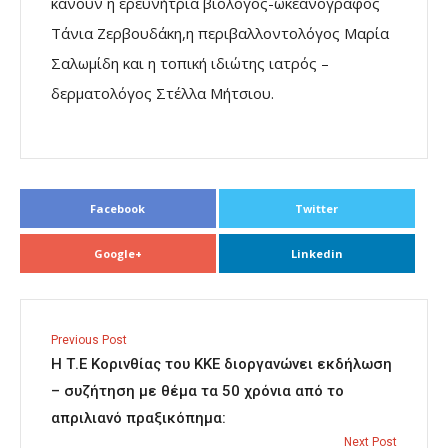
κάνουν η ερευνήτρια βιολόγος-ωκεανογράφος
Τάνια Ζερβουδάκη,η περιβαλλοντολόγος Μαρία
Σαλωμίδη και η τοπική ιδιώτης ιατρός –
δερματολόγος Στέλλα Μήτσιου.
Facebook
Twitter
Google+
Linkedin
Previous Post
Η Τ.Ε Κορινθίας του ΚΚΕ διοργανώνει εκδήλωση
– συζήτηση με θέμα τα 50 χρόνια από το
απριλιανό πραξικόπημα:
Next Post