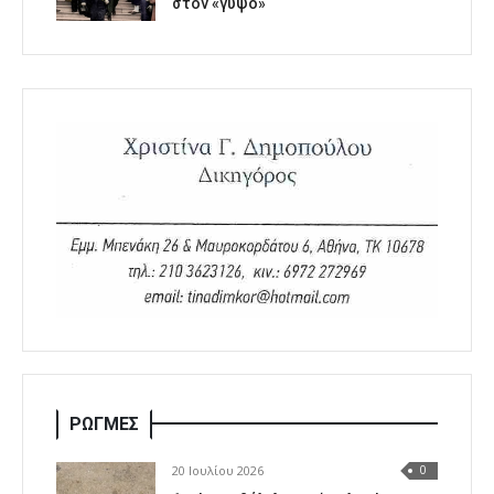
στον «γύψο»
ΡΩΓΜΕΣ
20 Ιουλίου 2026
0