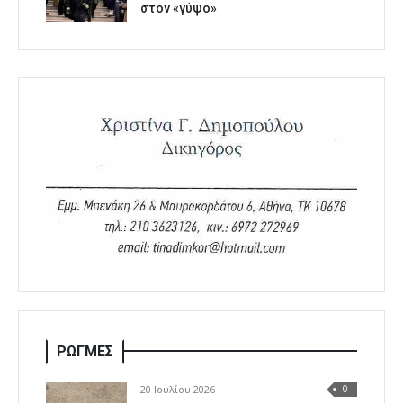
στον «γύψο»
ΡΩΓΜΕΣ
20 Ιουλίου 2026
0