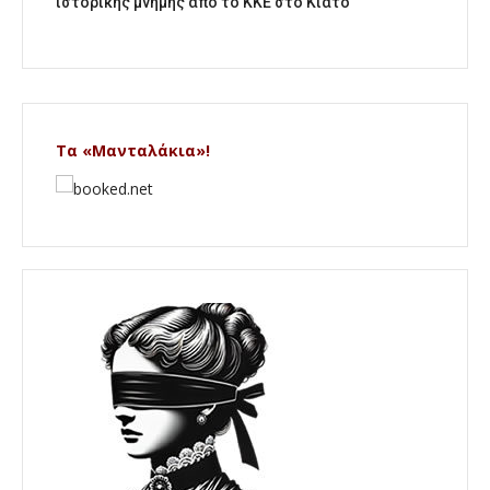
ιστορικής μνήμης από το ΚΚΕ στο Κιάτο
Τα «Μανταλάκια»!