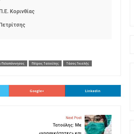
Π.Ε. Κορινθίας
Πετρίτσης
α Πελοπόννησος
Πέτρος Τατούλης
Τάσος Γκιολής
Google+
Linkedin
Next Post
Τατούλης: Με
«γραφικότητες» και