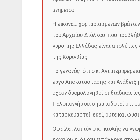
μνημείου.
Η εικόνα… χορταριασμένων βράχων
του Αρχαίου Διόλκου που προβλήθη
γύρο της Ελλάδας είναι απολύτως 
της Κορινθίας.
Το γεγονός ότι ο κ. Αντιπεριφερει
έργο Αποκατάστασης και Ανάδειξης
έχουν δρομολογηθεί οι διαδικασίε
Πελοποννήσου, σηματοδοτεί ότι ούτ
κατασκευαστεί εκεί, ούτε και φυσι
Οφείλει λοιπόν ο κ.Γκιολής να γνω
Αρχαίου Διόλκου εντάχθηκε στο ΕΣ