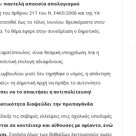
ην
παντελή απουσία απολογισμού
 του άρθρου 217 του Ν. 3463/2006 και της ΥΑ
τατεθεί έως το τέλος Ιουνίου. Βρισκόμαστε στον
α. Το θέμα έφερε στην συνεδρίαση ο δημοτικός
Σταματόπουλος· είναι θεσμική υποχρέωση. Και η
πολιτική επιλογή αδιαφάνειας.
υμβουλίου γιατί δεν τηρήθηκε ο νόμος, η απάντηση
είς» τη Δημοτική Αρχή να πράξει το αυτονόητο.
έπει να το απαιτήσει η αντιπολίτευση!
ματικότητα διαψεύδει την προπαγάνδα
δειξε τις σοβαρές ελλείψεις στις σχολικές υποδομές
αι σε κοντέινερ και αίθουσες με αμίαντο, ενώ
νοι
. Σχολεία όλων των βαθμίδων λειτουργούν χωρίς