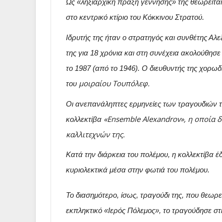
Ως «ληξιαρχική πράξη γέννησής» της θεωρείτα
στο κεντρικό κτίριο του Κόκκινου Στρατού.
Ιδρυτής της ήταν ο στρατηγός και συνθέτης Αλε
της για 18 χρόνια και στη συνέχεια ακολούθησε
το 1987 (από το 1946). Ο διευθυντής της χορω
μοιραίου Τουπόλεφ
.
του
Οι ανεπανάληπτες ερμηνείες των τραγουδιών τ
«Ensemble Alexandrov»
, η οποία 
κολλεκτίβα
καλλιτεχνών της.
Κατά την διάρκεια του πολέμου, η κολλεκτίβα 
κυριολεκτικά μέσα στην φωτιά του πολέμου.
Το διασημότερο, ίσως, τραγούδι της, που θεωρεί
εκπληκτικό «Ιερός Πόλεμος», το τραγούδησε στι