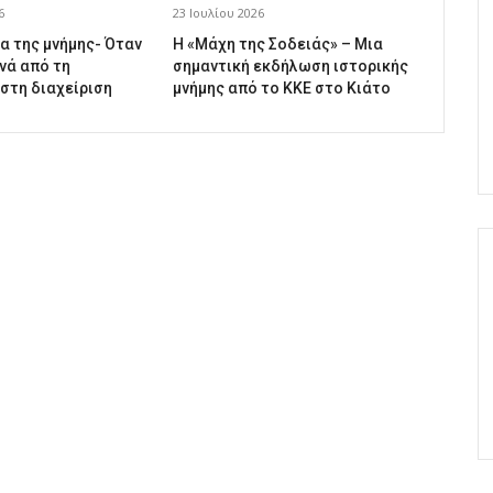
6
23 Ιουλίου 2026
α της μνήμης- Όταν
Η «Μάχη της Σοδειάς» – Μια
νά από τη
σημαντική εκδήλωση ιστορικής
 στη διαχείριση
μνήμης από το ΚΚΕ στο Κιάτο