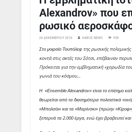
Η εμβληματική ιστ
Alexandrov» που ε
ρωσικό αεροσκάφ
26 ΔΕΚΕΜΒΡΊΟΥ 2016
ΚΑΒΟΣ NEWS
959
της ρωσικής πολεμικής
Στο μοιραίο Τουπόλεφ
κοντά στις ακτές του Σότσι, επέβαιναν περι
Πρόκειται για την εμβληματική «χορωδία του
γωνιά του κόσμου…
Η «Ensemble Alexandrov» είναι το επίσημο κ
θεωρείται από τα διασημότερα πολιτιστικά «ονό
«Μπολσόι» και τα «Μαρίνσκι» (πρώην «Κίροφ»).
ξεπερνά τα 2.000 έργα, ενώ έχει βραβευτεί και