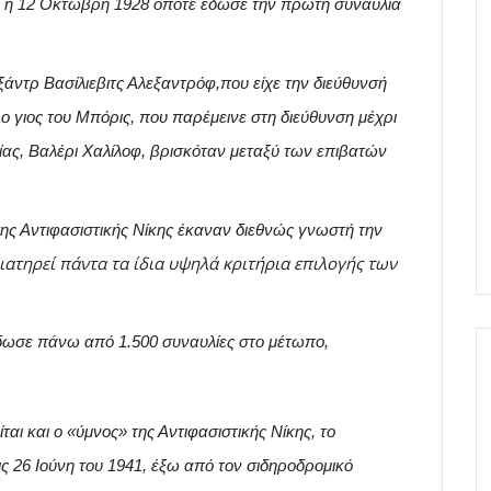
ι η 12 Οκτώβρη 1928 οπότε έδωσε την πρώτη συναυλία
ξάντρ Βασίλιεβιτς Αλεξαντρόφ,που είχε την διεύθυνσή
 ο γιος του Μπόρις, που παρέμεινε στη διεύθυνση μέχρι
δίας, Βαλέρι Χαλίλοφ, βρισκόταν μεταξύ των επιβατών
ης Αντιφασιστικής Νίκης έκαναν διεθνώς γνωστή την
διατηρεί πάντα τα ίδια υψηλά κριτήρια επιλογής των
έδωσε πάνω από 1.500 συναυλίες στο μέτωπο,
ται και ο «ύμνος» της Αντιφασιστικής Νίκης, το
ς 26 Ιούνη του 1941, έξω από τον σιδηροδρομικό