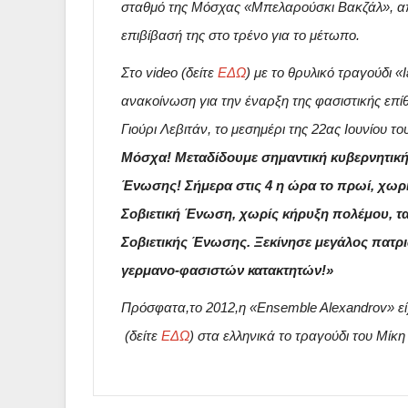
σταθμό της Μόσχας «Μπελαρούσκι Βακζάλ», απ
επιβίβασή της στο τρένο για το μέτωπο.
Στο video (δείτε
ΕΔΩ
) με το θρυλικό τραγούδι «
ανακοίνωση για την έναρξη της φασιστικής επί
Γιούρι Λεβιτάν, το μεσημέρι της 22ας Ιουνίου τ
Μόσχα! Μεταδίδουμε σημαντική κυβερνητική 
Ένωσης! Σήμερα στις 4 η ώρα το πρωί, χω
Σοβιετική Ένωση, χωρίς κήρυξη πολέμου, τα
Σοβιετικής Ένωσης. Ξεκίνησε μεγάλος πατρι
γερμανο-φασιστών κατακτητών!»
Πρόσφατα,το 2012,η «Ensemble Alexandrov» είχ
(δείτε
ΕΔΩ
) στα ελληνικά το τραγούδι του Μίκ