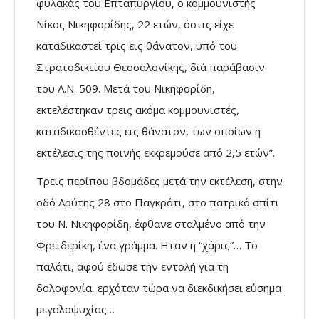
φυλακάς του Επταπυργίου, ο κομμουνιστής
Νίκος Νικηφορίδης, 22 ετών, όστις είχε
καταδικαστεί τρις εις θάνατον, υπό του
Στρατοδικείου Θεσσαλονίκης, διά παράβασιν
του Α.Ν. 509. Μετά του Νικηφορίδη,
εκτελέστηκαν τρεις ακόμα κομμουνιστές,
καταδικασθέντες εις θάνατον, των οποίων η
εκτέλεσις της ποινής εκκρεμούσε από 2,5 ετών”.
Τρεις περίπου βδομάδες μετά την εκτέλεση, στην
οδό Αρύτης 28 στο Παγκράτι, στο πατρικό σπίτι
του Ν. Νικηφορίδη, έφθανε σταλμένο από την
Φρειδερίκη, ένα γράμμα. Ηταν η “χάρις”… Το
παλάτι, αφού έδωσε την εντολή για τη
δολοφονία, ερχόταν τώρα να διεκδικήσει εύσημα
μεγαλοψυχίας…