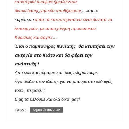
εστιατόρια/ αναψυκτήρια/κέντρα
διασκέδασης,γήπεδα αποθήκευσης
….και το
κυριότερο
αυτά τα καταστήματα να είναι δυνατό να
λειτουργούν, με απασχόληση προσωπικού,
Κυριακές και αργίες…
θα κτυπήσει την
Έτσι ο
παμπόνηρος Φενεάτης
ανεργία στο Κιάτο και θα φέρει την
ανάπτυξη !
Από εκεί και πέρα,αν και ΄μεις πληρώνουμε
λίγα
διόδια στον ιδιώτη, για να μπούμε στο «έδαφός
του» , πειράζει ;
Ε μη τα θέλουμε και όλα δικά μας!
TAGS :
Δήμος Σικυωνίων