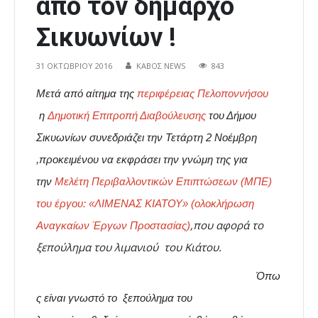
από τον δήμαρχο
Σικυωνίων !
31 ΟΚΤΩΒΡΊΟΥ 2016
ΚΑΒΟΣ NEWS
843
Μετά από αίτημα της
περιφέρειας Πελοποννήσου
η
Δημοτική Επιτροπή Διαβούλευσης
του Δήμου
Σικυωνίων συνεδριάζει την Τετάρτη 2 Νοέμβρη
,προκειμένου να εκφράσει την γνώμη της για
την
Μελέτη Περιβαλλοντικών Επιπτώσεων (ΜΠΕ)
του έργου: «ΛΙΜΕΝΑΣ ΚΙΑΤΟΥ» (ολοκλήρωση
,που αφορά τ
ο
Αναγκαίων Έργων Προστασίας)
ξεπούλημα του λιμανιού
του Κιάτου.
Όπω
ς είναι γνωστό το
ξεπούλημα του