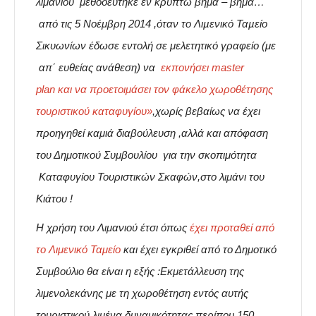
λιμανιού
μεθοδεύτηκε εν κρυπτώ
βήμα – βήμα…
από τις 5 Νοέμβρη 2014 ,όταν το Λιµενικό Ταµείο
Σικυωνίων έδωσε εντολή
σε μελετητικό γραφείο
(με
απ΄ ευθείας ανάθεση) να
εκπονήσει
master
plan
και να προετοιμάσει τον
φάκελο
χωροθέτησης
τουριστικού καταφυγίου»
,χωρίς βεβαίως να έχει
προηγηθεί καμιά διαβούλευση ,αλλά και απόφαση
του Δημοτικού Συμβουλίου για την σκοπιμότητα
Καταφυγίου Τουριστικών Σκαφών,στο λιμάνι του
Κιάτου !
Η χρήση του Λιμανιού έτσι όπως
έχει προταθεί από
το Λιμενικό Ταμείο
και έχει εγκριθεί από το Δημοτικό
Συμβούλιο θα είναι η εξής :Εκμετάλλευση της
λιμενολεκάνης με τη χωροθέτηση εντός αυτής
τουριστικού λιμένα δυναμικότητας περίπου 150