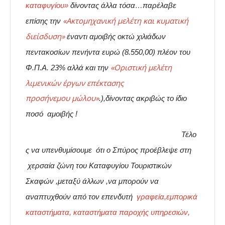
καταφυγίου»
δίνοντας άλλα τόσα…π
αρέλαβε
«Ακτομηχανική μελέτη και κυματική
επίσης την
διείσδυση»
έναντι αμοιβής οκτώ χιλιάδων
πεντακοσίων πενήντα ευρώ (8.550,00) πλέον του
«Οριστική μελέτη
Φ.Π.Α. 23% αλλά και την
λιμενικών έργων επέκτασης
προσήνεμου
μώλου»
.),δίνοντας ακριβώς το ίδιο
ποσό αμοιβής !
Τέλο
ς να υπενθυμίσουμε ότι ο Σπύρος προέβλεψε στη
χερσαία ζώνη του Καταφυγίου Τουριστικών
Σκαφών ,μεταξύ άλλων ,να μπορούν να
αναπτυχθούν από τον επενδυτή
γραφεία,εμπορικά
καταστήματα, καταστήματα παροχής υπηρεσιών,