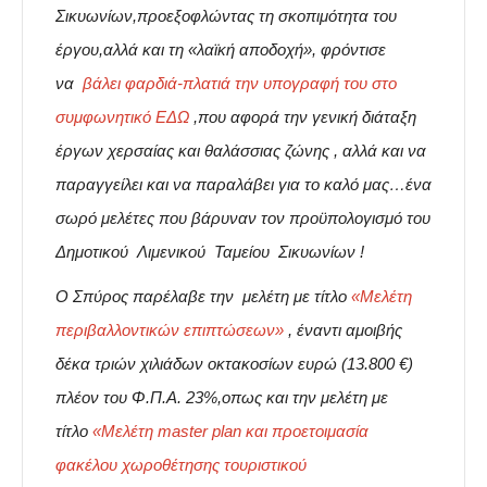
Σικυωνίων
,προεξοφλώντας τη σκοπιμότητα του
έργου,αλλά και τη «λαϊκή αποδοχή»,
φρόντισε
να
βάλει φαρδιά-πλατιά την υπογραφή του στο
συμφωνητικό ΕΔΩ
,
που αφορά την γενική διάταξη
έργων χερσαίας και θαλάσσιας ζώνης , αλλά και να
παραγγείλει και να παραλάβει για το καλό μας…ένα
σωρό μελέτες που βάρυναν τον προϋπολογισμό του
Δημοτικού Λιμενικού Ταμείου Σικυωνίων !
Ο Σπύρος παρέλαβε την μελέτη με τίτλο
«Μελέτη
περιβαλλοντικών επιπτώσεων»
, έναντι αμοιβής
δέκα τριών χιλιάδων οκτακοσίων ευρώ (13.800 €)
πλέον του Φ.Π.Α. 23%,οπως και την μελέτη με
τίτλο
«Μελέτη master plan και προετοιμασία
φακέλου χωροθέτησης τουριστικού