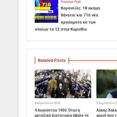
Previous Post
Κορονοϊός: 18 ακόμη
θάνατοι και 716 νέα
κρούσματα εκ των
οποίων τα 12 στην Κορινθία
Related Posts
4 Αυγούστου 2026
3 Αυγούστου 2
4 Αυγούστου 1936: Όταν η
Λάκης Χαλκ
μεταξική δικτατορία έβαλε τη
φωνή που τ