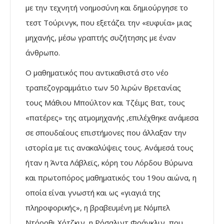
με την τεχνητή νοημοσύνη και δημιούργησε το
τεστ Τούρινγκ, που εξετάζει την «ευφυία» μιας
μηχανής, μέσω γραπτής συζήτησης με έναν
άνθρωπο.
Ο μαθηματικός που αντικαθιστά στο νέο
τραπεζογραμμάτιο των 50 λιρών Βρετανίας
τους Μάθιου Μπούλτον και Τζέιμς Βατ, τους
«πατέρες» της ατμομηχανής ,επιλέχθηκε ανάμεσα
σε σπουδαίους επιστήμονες που άλλαξαν την
ιστορία με τις ανακαλύψεις τους. Ανάμεσά τους
ήταν η Άντα Λάβλεϊς, κόρη του Λόρδου Βύρωνα
και πρωτοπόρος μαθηματικός του 19ου αιώνα, η
οποία είναι γνωστή και ως «γιαγιά της
πληροφορικής», η βραβευμένη με Νόμπελ
Ντόροθι Χότζκιν, η Ρόσαλιντ Φράνκλιν, που