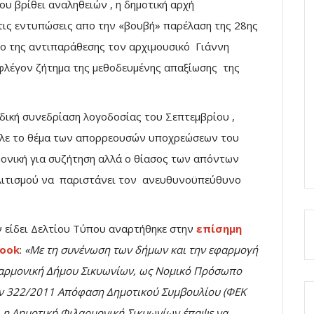
που βρίθει αναληθειών , η δημοτική αρχή
ις εντυπώσεις απο την «βουβή» παρέλαση της 28ης
ρο της αντιπαράθεσης τον αρχιμουσικό Γιάννη
ο φλέγον ζήτημα της μεθοδευμένης απαξίωσης της
ιδική συνεδρίαση λογοδοσίας του Σεπτεμβρίου ,
αλε το θέμα των απορρεουσών υποχρεώσεων του
ονική για συζήτηση αλλά ο θίασος των απόντων
λιτισμού να παριστάνει τον ανευθυνοϋπεύθυνο
εν είδει Δελτίου Τύπου αναρτήθηκε στην
επίσημη
book
:
«Με τη συνένωση των δήμων και την εφαρμογή
λαρμονική Δήμου Σικυωνίων, ως Νομικό Πρόσωπο
ην 322/2011 Απόφαση Δημοτικού Συμβουλίου (ΦΕΚ
1 η Δημοτική Φιλαρμονική Σικυωνίων έπαψε να