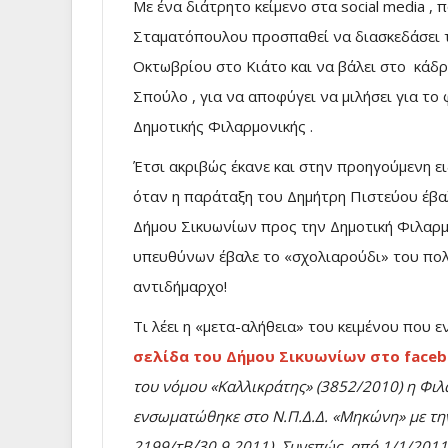
Με ένα διάτρητο κείμενο στα social media , 
Σταματόπουλου προσπαθεί να διασκεδάσει τ
Οκτωβρίου στο Κιάτο και να βάλει στο κάδ
Σπούλο , για να αποφύγει να μιλήσει για τ
Δημοτικής Φιλαρμονικής .
Έτσι ακριβώς έκανε και στην προηγούμενη ε
όταν η παράταξη του Δημήτρη Πιστεύου έβ
Δήμου Σικυωνίων προς την Δημοτική Φιλαρμ
υπευθύνων έβαλε το «σχολιαρούδι» του πο
αντιδήμαρχο!
Τι λέει η «μετα-αλήθεια» του κειμένου που 
σελίδα του Δήμου Σικυωνίων στο face
του νόμου «Καλλικράτης» (3852/2010) η Φι
ενσωματώθηκε στο Ν.Π.Δ.Δ. «Μηκώνη» με τ
2199/τΒ΄/30.9.2011). Συνεπώς, από 1/1/201