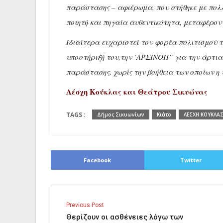
παράστασης – αφιέρωμα, που στήθηκε με πολλ
ποιητή και πηγαία αυθεντικότητα, μεταφέροντ
Ιδιαίτερα ευχαριστεί τον φορέα πολιτισμού 
υποστήριξή του,την ‘ΑΡΣΙΝΟΗ” για την άρτια
παράστασης, χωρίς την βοήθεια των οποίων η 
Λέσχη Κούκλας και Θεάτρου Σικυώνας
TAGS :
Δήμος Σικυωνίων
Κιάτο
ΛΕΣΧΗ ΚΟΥΚΛΑΣ
Facebook
Twitter
Previous Post
Θερίζουν οι ασθένειες λόγω των