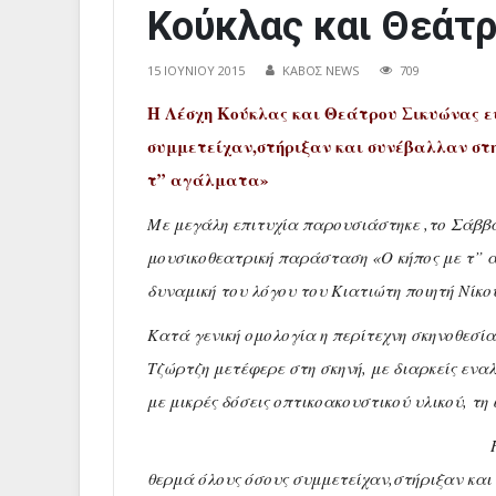
Κούκλας και Θεάτ
15 ΙΟΥΝΊΟΥ 2015
ΚΑΒΟΣ NEWS
709
Η Λέσχη Κούκλας και Θεάτρου Σικυώνας ευ
συμμετείχαν,στήριξαν και συνέβαλλαν σ
τ” αγάλματα»
Με μεγάλη επιτυχία παρουσιάστηκε ,το Σάββ
μουσικοθεατρική παράσταση «Ο κήπος με τ” α
δυναμική του λόγου του Κιατιώτη ποιητή Νίκ
Κατά γενική ομολογία η περίτεχνη σκηνοθεσία
Τζώρτζη μετέφερε στη σκηνή, με διαρκείς εναλ
με μικρές δόσεις οπτικοακουστικού υλικού, τη
θερμά όλους όσους συμμετείχαν,στήριξαν κα