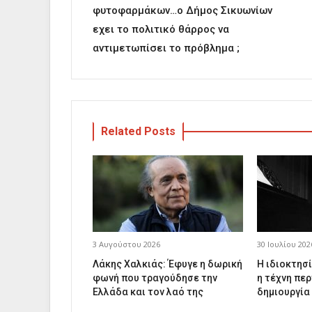
φυτοφαρμάκων…ο Δήμος Σικυωνίων
εχει το πολιτικό θάρρος να
αντιμετωπίσει το πρόβλημα ;
Related Posts
3 Αυγούστου 2026
30 Ιουλίου 202
Λάκης Χαλκιάς: Έφυγε η δωρική
Η ιδιοκτησί
φωνή που τραγούδησε την
η τέχνη περ
Ελλάδα και τον λαό της
δημιουργία