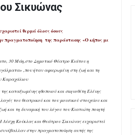
ρου Σικυώνας
χαριστεί θερμά όλους όσους
την πραγματοποίηση της παράστασης
«Ο κήπος με
ατο, 30 Μάη,στο Δημοτικό Θέατρο Κιάτου η
γάλματα» ,που ήταν αφιερωμένη στη ζωή και τη
ου Καραχάλιου
 της καταξιωμένης ηθοποιού και σκηνοθέτη Ελένης
λαγές του θεατρικού και του μουσικού στοιχείου και
 ζωή και τη δυναμική του λόγου του Κιατιώτη ποιητή
Η Λέσχη Κούκλας και Θεάτρου Σικυώνας ευχαριστεί
ι συνέβαλλαν στην πραγματοποίηση αυτής της