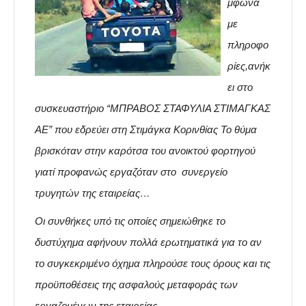
μφωνα
με
πληροφο
ρίες,ανήκ
ει στο
συσκευαστήριο “ΜΠΡΑΒΟΣ ΣΤΑΦΥΛΙΑ ΣΤΙΜΑΓΚΑΣ
ΑΕ” που εδρεύει στη Στιμάγκα Κορινθίας Το θύμα
βρισκόταν στην καρότσα του ανοικτού φορτηγού
γιατί προφανώς εργαζόταν στο συνεργείο
τρυγητών της εταιρείας…
Οι συνθήκες υπό τις οποίες σημειώθηκε το
δυστύχημα αφήνουν πολλά ερωτηματικά για το αν
το συγκεκριμένο όχημα πληρούσε τους όρους και τις
προϋποθέσεις της ασφαλούς μεταφοράς των
εργαζομένων της εταιρείας.