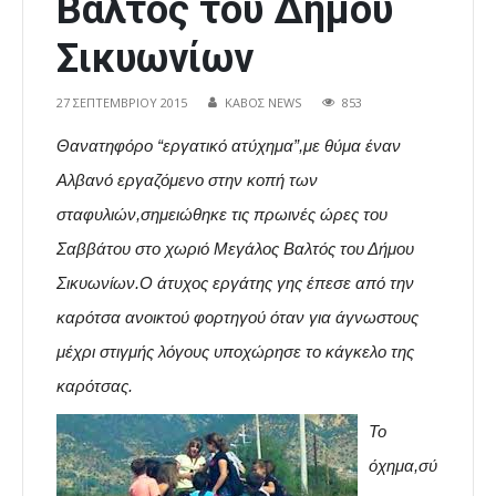
Βάλτος του Δήμου
Σικυωνίων
27 ΣΕΠΤΕΜΒΡΊΟΥ 2015
ΚΑΒΟΣ NEWS
853
Θανατηφόρο “εργατικό ατύχημα”,με θύμα έναν
Αλβανό εργαζόμενο στην κοπή των
σταφυλιών,σημειώθηκε τις πρωινές ώρες του
Σαββάτου στο χωριό Μεγάλος Βαλτός του Δήμου
Σικυωνίων.Ο άτυχος εργάτης γης έπεσε από την
καρότσα ανοικτού φορτηγού όταν για άγνωστους
μέχρι στιγμής λόγους υποχώρησε το κάγκελο της
καρότσας.
Το
όχημα,σύ