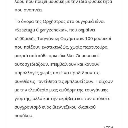
λαού που παίζει μουσική με την ίδια φυσικότητα
που αναπνέει.
Το όνομα της Ορχήστρας στα ουγγρικά είναι
«Szaztagu Ciganyzenekar», που σημαίνει
«100μελής Τσιγγάνικη Ορχήστρα»: 100 μουσικοί
που παίζουν ενστικτωδώς, χωρίς παρτιτούρα,
μακριά από κάθε πρωτόκολλο. Οι μουσικοί
αυτοσχεδιάζουν, επεμβαίνουν και κάνουν
παραλλαγές χωρίς ποτέ να προδίδουν τις
συνθέσεις –αντίθετα τις εμπλουτίζουν. Παίζουν
με την ελευθερία μιας αυθόρμητης τσιγγάνικης
γιορτής, αλλά και την ακρίβεια και τον απόλυτο
συγχρονισμό ενός βιεννέζικου κλασικού
συνόλου.
Στην