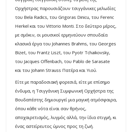
Ορχήστρας παρουσιάζουν τσιγγάνικες μελωδίες
του Bela Radics, του Grigoras Dinicu, του Ferenc
Herkel και του Vittorio Monti. Στο δεύτερο μέρος,
με σμόκιν, οι μουσικοί ερμηνεύουν σπουδαία
κλασικά έργα του Johannes Brahms, του Georges
Bizet, του Frantz Liszt, του Pyotr Tchaikovsky,
του Jacques Offenbach, του Pablo de Sarasate
και του Johann Strauss Πατέρα και Υιού.
Είτε με παραδοσιακή φορεσιά, είτε με επίσημο
ένδυμα, η Τσιγγάνικη Συμφωνική Ορχήστρα της
Βουδαπέστης δημιουργεί μια μαγική ατμόσφαιρα,
όπου κάθε νότα είναι σαν θρήνος,
αποχαιρετισμός, λυγμός αλλά, την ίδια στιγμή, κι
ένας αστείρευτος ύμνος προς τη ζωή.