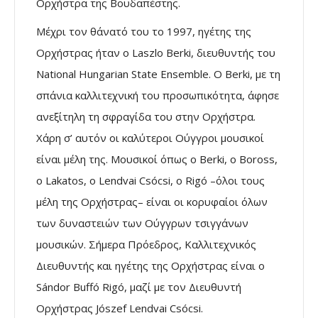
Ορχήστρα της Βουδαπέστης.
Μέχρι τον θάνατό του το 1997, ηγέτης της
Ορχήστρας ήταν ο Laszlo Berki, διευθυντής του
National Hungarian State Ensemble. Ο Berki, με τη
σπάνια καλλιτεχνική του προσωπικότητα, άφησε
ανεξίτηλη τη σφραγίδα του στην Ορχήστρα.
Χάρη σ’ αυτόν οι καλύτεροι Ούγγροι μουσικοί
είναι μέλη της. Μουσικοί όπως ο Berki, ο Boross,
ο Lakatos, ο Lendvai Csócsi, ο Rigó –όλοι τους
μέλη της Ορχήστρας– είναι οι κορυφαίοι όλων
των δυναστειών των Ούγγρων τσιγγάνων
μουσικών. Σήμερα Πρόεδρος, Καλλιτεχνικός
Διευθυντής και ηγέτης της Ορχήστρας είναι ο
Sándor Buffó Rigó, μαζί με τον Διευθυντή
Ορχήστρας Jószef Lendvai Csócsi.