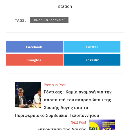
station
TAGS :
Πανδημία Κορονοϊού
Facebook
Twitter
Google+
Linkedin
Previous Post
Γόντικας : Καμία αναμονή για την
αποπομπή του εκπροσώπου της
Χρυσής Αυγής από το
Περιφερειακό Συμβούλιο Πελοποννήσου
Next Post
Επερώτηση της Λαϊκής