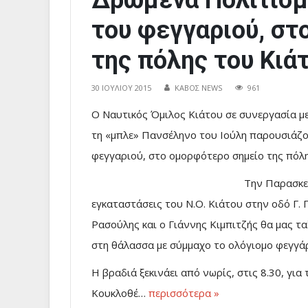
Δρώμενα Πολιτισμ
του φεγγαριού, στ
της πόλης του Κιάτ
30 ΙΟΥΛΊΟΥ 2015
ΚΑΒΟΣ NEWS
961
Ο Ναυτικός Όμιλος Κιάτου σε συνεργασία μ
τη «μπλε» Πανσέληνο του Ιούλη παρουσιάζ
φεγγαριού, στο ομορφότερο σημείο της πόλη
Την Παρασκευ
εγκαταστάσεις του Ν.Ο. Κιάτου στην οδό Γ. 
Ρασούλης και ο Γιάννης Κιμπιτζής θα μας τ
στη θάλασσα με σύμμαχο το ολόγιομο φεγγάρ
Η βραδιά ξεκινάει από νωρίς, στις 8.30, γι
Κουκλοθέ…
περισσότερα »