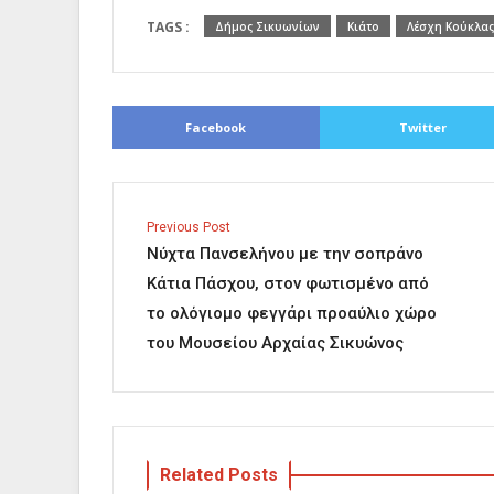
TAGS :
Δήμος Σικυωνίων
Κιάτο
Λέσχη Κούκλας
Facebook
Twitter
Previous Post
Νύχτα Πανσελήνου με την σοπράνο
Κάτια Πάσχου, στον φωτισμένο από
το ολόγιομο φεγγάρι προαύλιο χώρο
του Μουσείου Αρχαίας Σικυώνος
Related Posts