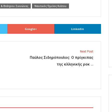
 & Θεάτρου Σικυώνας
Ναυτικός Όμιλος Κιάτου
Google+
Linkedin
Next Post
Παύλος Σιδηρόπουλος: Ο πρίγκιπας
της ελληνικής ροκ …