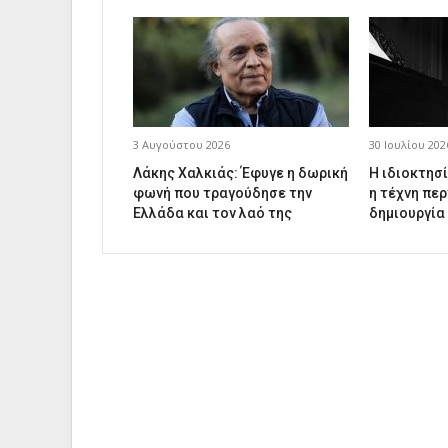
3 Αυγούστου 2026
30 Ιουλίου 202
Λάκης Χαλκιάς: Έφυγε η δωρική
Η ιδιοκτησί
φωνή που τραγούδησε την
η τέχνη περ
Ελλάδα και τον λαό της
δημιουργία