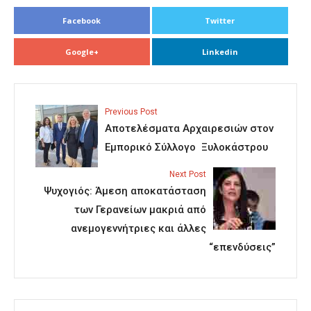
Facebook
Twitter
Google+
Linkedin
Previous Post
Αποτελέσματα Αρχαιρεσιών στον
Εμπορικό Σύλλογο Ξυλοκάστρου
Next Post
Ψυχογιός: Άμεση αποκατάσταση
των Γερανείων μακριά από
ανεμογεννήτριες και άλλες
“επενδύσεις”