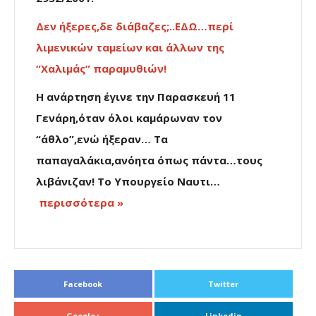
Δεν ήξερες,δε διάβαζες;..ΕΔΩ…περί
λιμενικών ταμείων και άλλων της
“Χαλιμάς” παραμυθιών!
Η ανάρτηση έγινε την Παρασκευή 11
Γενάρη,όταν όλοι καμάρωναν τον
“άθλο”,ενώ ήξεραν… Τα
παπαγαλάκια,ανόητα όπως πάντα…τους
λιβάνιζαν! Το Υπουργείο Ναυτι…
περισσότερα »
Facebook
Twitter
Google+
Linkedin