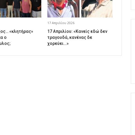
17 Απριλίου 2026
ος… «κλητήρας»
17 Απριλίου: «Κανείς εδώ δεν
α ο
τραγουδά, κανένας δε
υλος;
χορεύει…»