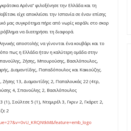
γκράτσκα Αρένα” φιλοξένησε την Ελλάδα και τη
οβίτσκι είχε αποκλείσει την Ισπανία σε έναν επίσης
ικό μας συγκρότημα πήρε από νωρίς κεφάλι στο σκορ
πρόβλημα να διατηρήσει τη διαφορά.
ληνικής αποστολής να γίνονται ένα κουβάρι και το
ρόπο πως η Ελλάδα ήταν η καλύτερη ομάδα στην
Σπανούλης, Ζήσης, Μπουρούσης, Βασιλόπουλος,
ρής, Διαμαντίδης, Παπαδόπουλος και Κακιούζης.
, Ζήσης 13, Διαμαντίδης 2, Παπαλουκάς 22 (4τρ,
ρούσης 4, Σπανούλης 2, Βασιλόπουλος
(1), Σούλτσε 5 (1), Ντεμιρέλ 3, Γκριν 2, Γκάρετ 2,
ζε 2
tinue=27&v=0vU_KRQNtkM&feature=emb_logo