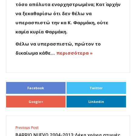
τόσο απόλυτα ενορχηστρωμένα; Κατ΄ αρχήν
να ξεκαθαρίσω ότι δεν θέλω να
υπερασπιστώ την κα Κ. Φαρμάκη, ούτε
καμία κυρία Φαρμάκη.
Θέλω να υπερασπιστώ, πρώτον το
δικαίωμα κάθε…
περισσότερα »
Facebook
Twitter
Google+
Linkedin
Previous Post
BARRIO NUEVO 2004-2013:Δέκα χρόνια στιγμές