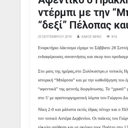
Αφεντικό ο Ηρακλ
ντέρμπι με την “Μ
“δεξί” Πέλοπας κα
29 ΣΕΠΤΕΜΒΡΊΟΥ 2019
ΚΑΒΟΣ NEWS
816
Εναρκτήριο λάκτισμα είχαμε το Σάββατο 28 Σεπτέμ
ενδιαφέρουσες συναντήσεις και σκορ που προδιαγ
Στο ματς της ημέρας,στο Ξυλόκαστρο,ο τοπικός Ηρ
ιστορική “Μπάρτσα” και με την καθοδήγηση του έμ
“αφεντικά” της φετινής διοργάνωσης. Το “χρυσό” 
στο 5′ με αριστουργηματική λόμπα του Γιώργου Δ
Νίκη 2-0 και μάλιστα εκτός έδρας πέτυχε και ο Π
τον τοπικό Αστέρα Δερβενίου. Οι παίκτες του Γιώ
εύκολη υπόθεση και με σκόρερ τους Πράττο στο 12