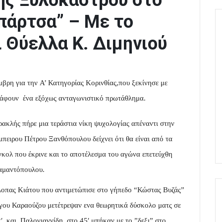
ής Ξυλοκάστρου στο
πάρτσα” – Με το
ι Θύελλα Κ. Διμηνιού
βρη για την Α’ Κατηγορίας Κορινθίας,που ξεκίνησε με
ράφουν ένα εξόχως ανταγωνιστικό πρωτάθλημα.
ακλής πήρε μια τεράστια νίκη ψυχολογίας απέναντι στην
πειρου Πέτρου Ξανθόπουλου δείχνει ότι θα είναι από τα
γκολ που έκρινε και το αποτέλεσμα του αγώνα επετεύχθη
ιαμαντόπουλου.
έλοπας Κιάτου που αντιμετώπισε στο γήπεδο “Κώστας Βυζάς”
ργου Καραούζου μετέτρεψαν ενα θεωρητικά δύσκολο ματς σε
′ και Παλογιαννίδη στο 45′ μπήκαν με το ”δεξι” στο