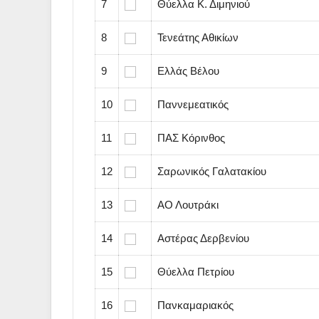
7
Θύελλα Κ. Διμηνιού
8
Τενεάτης Αθικίων
9
Ελλάς Βέλου
10
Παννεμεατικός
11
ΠΑΣ Κόρινθος
12
Σαρωνικός Γαλατακίου
13
ΑΟ Λουτράκι
14
Αστέρας Δερβενίου
15
Θύελλα Πετρίου
16
Πανκαμαριακός