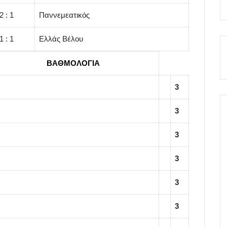
2 : 1
Παννεμεατικός
1 : 1
Ελλάς Βέλου
……………….
ΒΑΘΜΟΛΟΓΙΑ
3
3
3
3
3
3