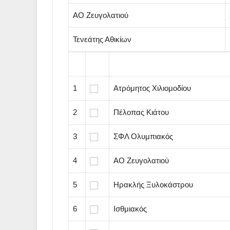
ΑΟ Zευγολατιού
Τενεάτης Αθικίων
………………………………………
1
Ατρόμητος Χιλιομοδίου
2
Πέλοπας Κιάτου
3
ΣΦΛ Ολυμπιακός
4
ΑΟ Zευγολατιού
5
Ηρακλής Ξυλοκάστρου
6
Ισθμιακός