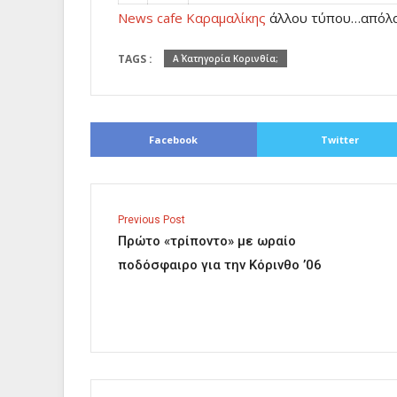
News cafe Καραμαλίκης
άλλου τύπου…απόλα
TAGS :
Α΄ Κατηγορία Κορινθία;
Facebook
Twitter
Previous Post
Πρώτο «τρίποντο» με ωραίο
ποδόσφαιρο για την Κόρινθο ’06