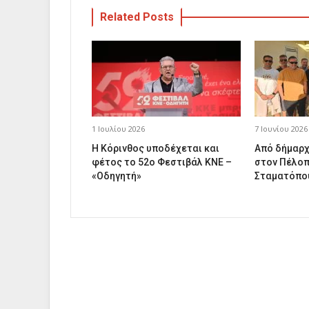
Related Posts
1 Ιουλίου 2026
7 Ιουνίου 2026
Η Κόρινθος υποδέχεται και
Από δήμαρχ
φέτος το 52ο Φεστιβάλ ΚΝΕ –
στον Πέλοπ
«Οδηγητή»
Σταματόπο