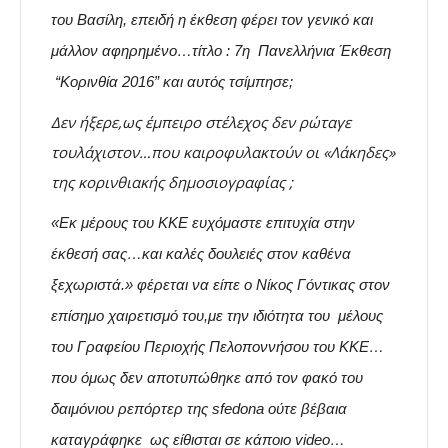
του Βασίλη, επειδή η έκθεση φέρει τον γενικό και
μάλλον αφηρημένο…τίτλο : 7η Πανελλήνια Έκθεση
“Κορινθία 2016” και αυτός τσίμπησε;
Δεν ήξερε,ως έμπειρο στέλεχος δεν ρώταγε
τουλάχιστον…που καιροφυλακτούν οι «Λάκηδες»
της κορινθιακής δημοσιογραφίας ;
«Εκ μέρους του ΚΚΕ ευχόμαστε επιτυχία στην
έκθεσή σας…και καλές δουλειές στον καθένα
ξεχωριστά.» φέρεται να είπε ο Νίκος Γόντικας στον
επίσημο χαιρετισμό του,με την ιδιότητα του μέλους
του Γραφείου Περιοχής Πελοποννήσου του ΚΚΕ…
που όμως δεν αποτυπώθηκε από τον φακό του
δαιμόνιου ρεπόρτερ της sfedona ούτε βέβαια
καταγράφηκε ως είθισται σε κάποιο video…