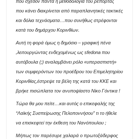
που σχεδόν πάντα η μεθοδολογία του ρεπορτάζ
που κάνει διακρίνεται από παραπλανητικές τακτικές
και δόλια τεχνάσματα…που συνήθως στρέφονται
κατά του δημάρχου Κορινθίων.
Αυτή τη φορά όμως η δημόσιο – γραφική πένα
,λειτουργώντας ενδεχομένως ως sfedona που
αυτόβουλα (;) αναλαμβάνει ρόλο «υπερασπιστή»
των συμφερόντων του προέδρου του Επιμελητηρίου
Κορινθίας,έστρεψε τα βέλη της κατά του ΚΚΕ και
βρήκε πισώπλατα τον ανυποψίαστο Νίκο Γόντικα !
Τώρα θα μου πείτε…και αυτός ο επικεφαλής της
“Λαϊκής Συσπείρωσης Πελοποννήσου” τι το ήθελε
να επισκεφτεί την έκθεση του Νανόπουλου ;
Μήπως τον παρέσυρε χαλαρά ο πρωτοξάδερφος